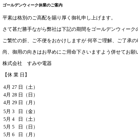
ゴールデンウィーク休業のご案内
平素は格別のご高配を賜り厚く御礼申し上げます。
さて甚だ勝手ながら弊社は下記の期間をゴールデンウィーク
ご繁忙の折、ご不便をおかけしますが 何卒ご理解、ご了承の
尚、御用の向きはお早めにご用命下さいますよう併せてお願
株式会社 すみや電器
【休 業 日】
4月
27
日（土）
4月
28
日（日）
4月
29
日（月）
5月
3
日（金）
5月
4
日（土）
5月
5
日（日）
5月
6
日（月）